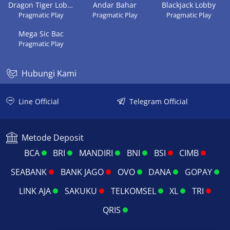
Dragon Tiger Lobby
Andar Bahar
Blackjack Lobby
Pragmatic Play
Pragmatic Play
Pragmatic Play
Mega Sic Bac
Pragmatic Play
Hubungi Kami
Line Official
Telegram Official
Metode Deposit
BCA
BRI
MANDIRI
BNI
BSI
CIMB
SEABANK
BANK JAGO
OVO
DANA
GOPAY
LINK AJA
SAKUKU
TELKOMSEL
XL
TRI
QRIS