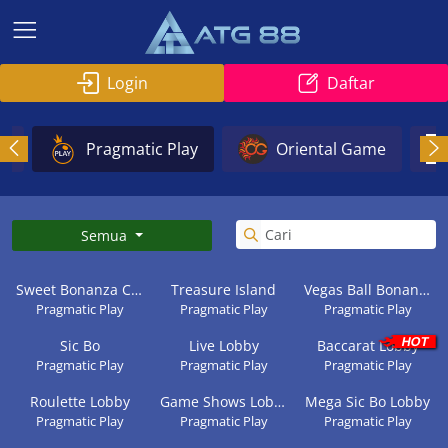
Login
Daftar
a
Pragmatic Play
Oriental Game
Semua
Sweet Bonanza Candyland
Treasure Island
Vegas Ball Bonanza
Pragmatic Play
Pragmatic Play
Pragmatic Play
Sic Bo
Live Lobby
Baccarat Lobby
Pragmatic Play
Pragmatic Play
Pragmatic Play
Roulette Lobby
Game Shows Lobby
Mega Sic Bo Lobby
Pragmatic Play
Pragmatic Play
Pragmatic Play